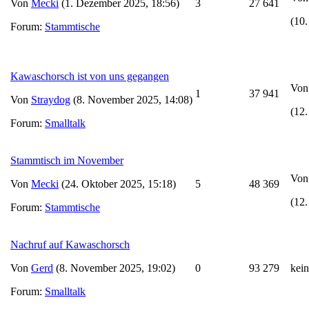
Von
Mecki
(1. Dezember 2025, 18:56)
3
27 641
(10
Forum:
Stammtische
Kawaschorsch ist von uns gegangen
Vo
1
37 941
Von
Straydog
(8. November 2025, 14:08)
(12
Forum:
Smalltalk
Stammtisch im November
Vo
Von
Mecki
(24. Oktober 2025, 15:18)
5
48 369
(12
Forum:
Stammtische
Nachruf auf Kawaschorsch
Von
Gerd
(8. November 2025, 19:02)
0
93 279
kei
Forum:
Smalltalk