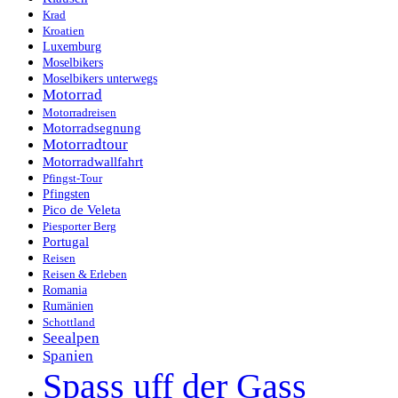
Krad
Kroatien
Luxemburg
Moselbikers
Moselbikers unterwegs
Motorrad
Motorradreisen
Motorradsegnung
Motorradtour
Motorradwallfahrt
Pfingst-Tour
Pfingsten
Pico de Veleta
Piesporter Berg
Portugal
Reisen
Reisen & Erleben
Romania
Rumänien
Schottland
Seealpen
Spanien
Spass uff der Gass