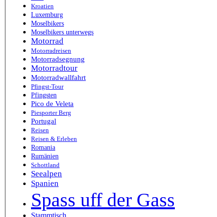
Kroatien
Luxemburg
Moselbikers
Moselbikers unterwegs
Motorrad
Motorradreisen
Motorradsegnung
Motorradtour
Motorradwallfahrt
Pfingst-Tour
Pfingsten
Pico de Veleta
Piesporter Berg
Portugal
Reisen
Reisen & Erleben
Romania
Rumänien
Schottland
Seealpen
Spanien
Spass uff der Gass
Stammtisch