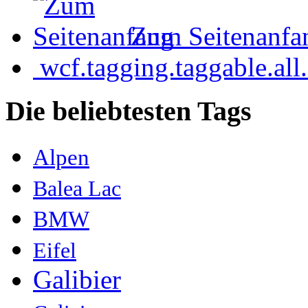
Zum Seitenanfa
wcf.tagging.taggable.all.
Die beliebtesten Tags
Alpen
Balea Lac
BMW
Eifel
Galibier