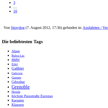
3
…
10
Von
Straydog
(7. August 2012, 17:36) gefunden in:
Ausfahrten / Ver
Die beliebtesten Tags
Alpen
Balea Lac
BMW
Eifel
Galibier
Galicien
Garmin
Gibraltar
Grenoble
Honda
höchste Passstraße Europas
Karpaten
Klausen