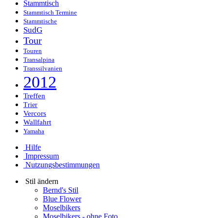
Stammtisch
Stammtisch Termine
Stammtische
SudG
Tour
Touren
Transalpina
Transsilvanien
2012
Treffen
Trier
Vercors
Wallfahrt
Yamaha
Hilfe
Impressum
Nutzungsbestimmungen
Stil ändern
Bernd's Stil
Blue Flower
Moselbikers
Moselbikers - ohne Foto