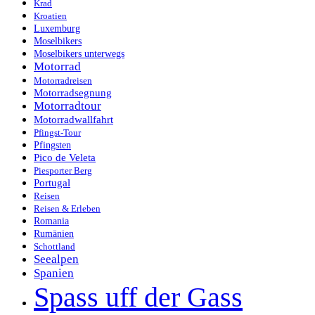
Krad
Kroatien
Luxemburg
Moselbikers
Moselbikers unterwegs
Motorrad
Motorradreisen
Motorradsegnung
Motorradtour
Motorradwallfahrt
Pfingst-Tour
Pfingsten
Pico de Veleta
Piesporter Berg
Portugal
Reisen
Reisen & Erleben
Romania
Rumänien
Schottland
Seealpen
Spanien
Spass uff der Gass