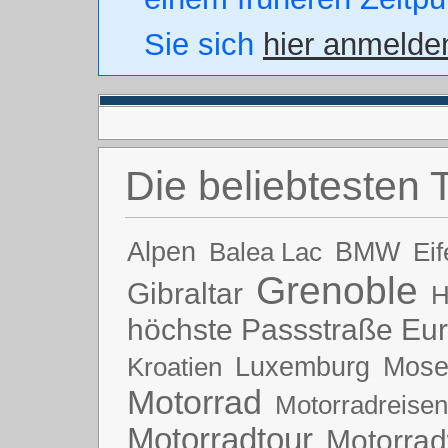
Sie sich
hier anmelde
Die beliebtesten 
Alpen
BMW
Balea Lac
Eif
Grenoble
Gibraltar
H
höchste Passstraße Eu
Luxemburg
Mose
Kroatien
Motorrad
Motorradreisen
Motorradtour
Motorrad