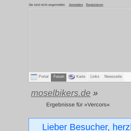
Sie sind nicht angemeldet.
Anmelden
Registrieren
Portal
Forum
Karte
Links
Newsseite
moselbikers.de
»
Ergebnisse für »Vercors«
Lieber Besucher, herz